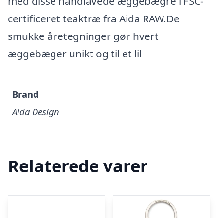
med disse håndlavede æggebægre i FSC-
certificeret teaktræ fra Aida RAW.De
smukke åretegninger gør hvert
æggebæger unikt og til et lil
Brand
Aida Design
Relaterede varer